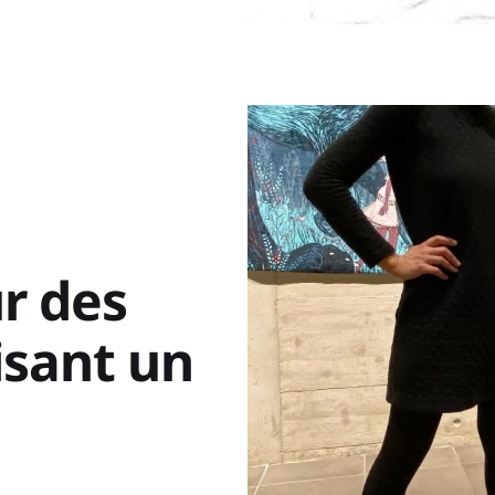
ur des
isant un