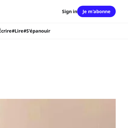
Sign in
Je m'abonne
Écrire
#Lire
#S'épanouir