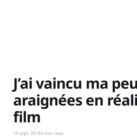
J’ai vaincu ma pe
araignées en réal
film
19 sept. 2019
3 min read