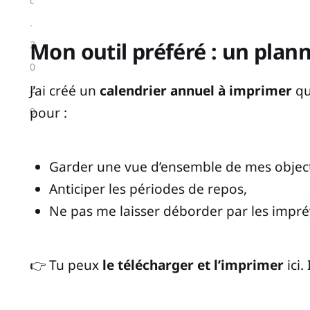
c
.
Mon outil préféré : un plann
2
0
J’ai créé un
calendrier annuel à imprimer
qu
2
pour :
0
Garder une vue d’ensemble de mes object
Anticiper les périodes de repos,
Ne pas me laisser déborder par les impré
👉 Tu peux
le télécharger et l’imprimer
ici.