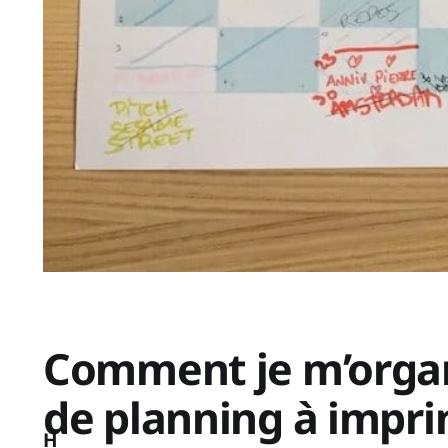
Comment je m’organi
de planning à impri
H