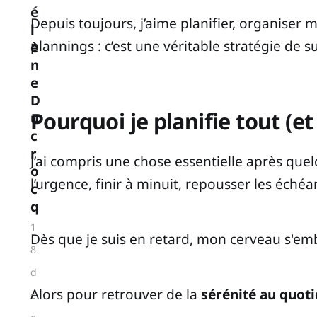
é
Depuis toujours, j’aime planifier, organiser m
l
plannings : c’est une véritable stratégie de su
è
n
e
D
Pourquoi je planifie tout (e
u
c
r
J’ai compris une chose essentielle après qu
o
l’urgence, finir à minuit, repousser les éché
c
q
1
Dès que je suis en retard, mon cerveau s'embal
8
d
Alors pour retrouver de la
sérénité au quoti
é