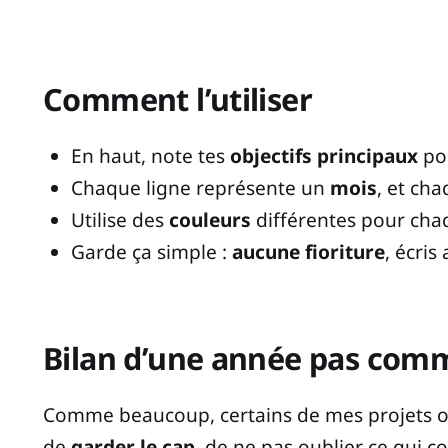
Comment l’utiliser
En haut, note tes
objectifs principaux
pou
Chaque ligne représente un
mois
, et ch
Utilise des
couleurs
différentes pour chaq
Garde ça simple :
aucune fioriture
, écri
Bilan d’une année pas comm
Comme beaucoup, certains de mes projets ont
de
garder le cap
, de ne pas oublier ce qui 