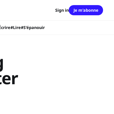
Sign in
Je m'abonne
Écrire
#Lire
#S'épanouir
g
ter