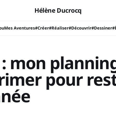
Hélène Ducrocq
bu
Mes Aventures
#Créer
#Réaliser
#Découvrir
#Dessiner
#
 : mon plannin
rimer pour res
nnée