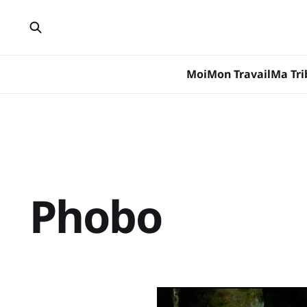
Moi
Mon Travail
Ma Tri
Phobo