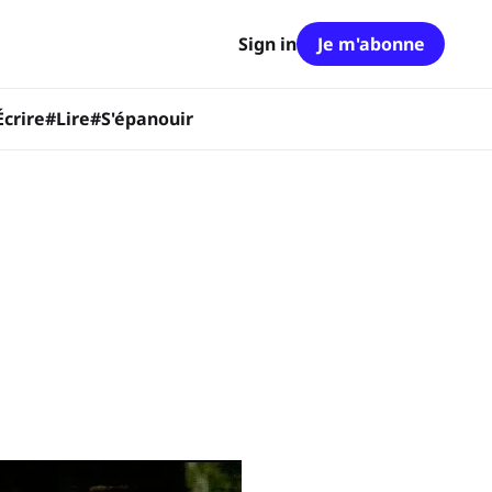
Sign in
Je m'abonne
Écrire
#Lire
#S'épanouir