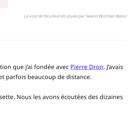
La voix de l’écureuil est jouée par Swann Brochier-Basso
ction que j’ai fondée avec
Pierre Dron
. J’avais
 et parfois beaucoup de distance.
sette. Nous les avons écoutées des dizaines