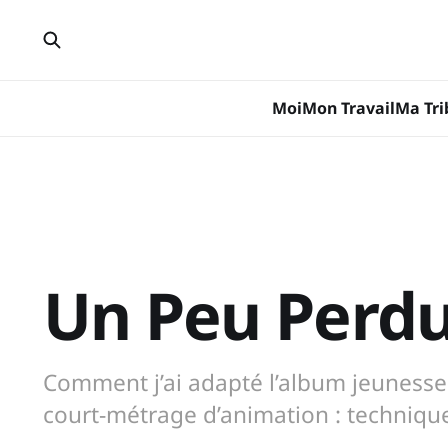
Moi
Mon Travail
Ma Tri
Un Peu Perd
Comment j’ai adapté l’album jeuness
court-métrage d’animation : technique