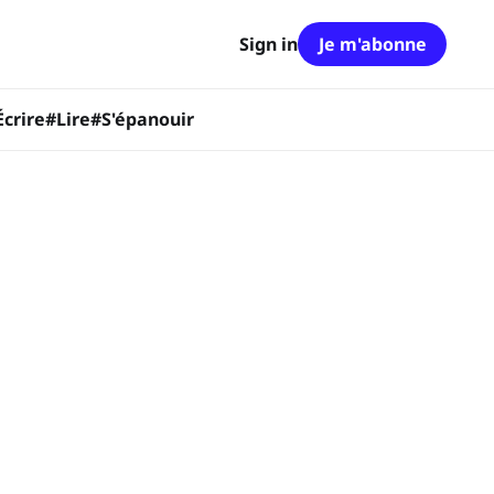
Sign in
Je m'abonne
Écrire
#Lire
#S'épanouir