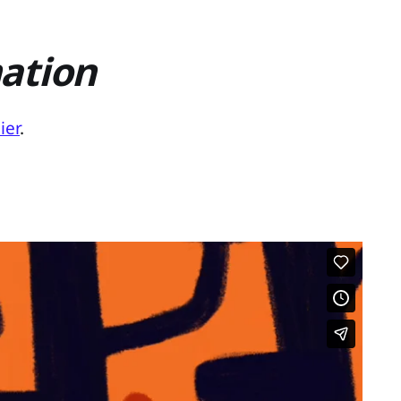
mation
ier
.