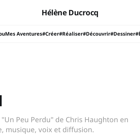
Hélène Ducrocq
bu
Mes Aventures
#Créer
#Réaliser
#Découvrir
#Dessiner
#
u
e "Un Peu Perdu" de Chris Haughton en
, musique, voix et diffusion.