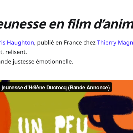
eunesse en film d’ani
ris Haughton
, publié en France chez
Thierry Magn
 relisent.
ande justesse émotionnelle.